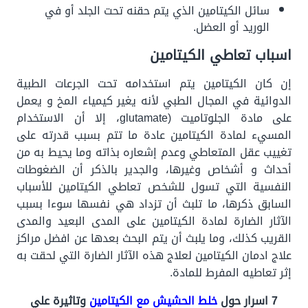
سائل الكيتامين الذي يتم حقنه تحت الجلد أو في
الوريد أو العضل
.
اسباب تعاطي الكيتامين
إن كان الكيتامين يتم استخدامه تحت الجرعات الطبية
الدوائية في المجال الطبي لأنه يغير كيمياء المخ و يعمل
على مادة الجلوتاميت (glutamate، إلا أن الاستخدام
المسيء لمادة الكيتامين عادة ما تتم بسبب قدرته على
تغييب عقل المتعاطي وعدم إشعاره بذاته وما يحيط به من
أحداث و أشخاص وغيرها، والجدير بالذكر أن الضغوطات
النفسية التي تسول للشخص تعاطي الكيتامين للأسباب
السابق ذكرها، ما تلبث أن تزداد هي نفسها سوءا بسبب
الآثار الضارة لمادة الكيتامين على المدى البعيد والمدى
القريب كذلك، وما يلبث أن يتم البحث بعدها عن افضل مراكز
علاج ادمان الكيتامين لعلاج هذه الآثار الضارة التي لحقت به
إثر تعاطيه المفرط للمادة.
7 اسرار حول
خلط الحشيش مع الكيتامين
وتاثيرة علي