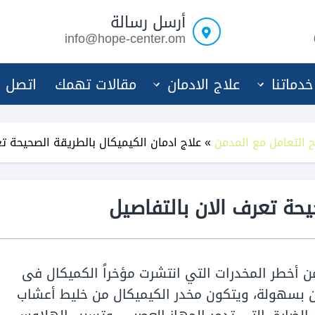
أرسل رسالة
info@hope-center.om
خدماتنا
علاج الادمان
مقالات تهمك
اتصل ب
يح التعامل مع المدمن
»
علاج ادمان الكيميكال بالطريقة الصحيحة ت
يحة تعرف الان بالتفاصيل
ن أخطر المخدرات التي انتشرت مؤخراً الكميكال فى
ين بسهولة، ويتكون مخدر الكيميكال من خليط أعشاب