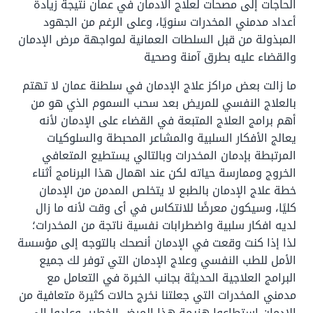
الحاجات إلى مصحات لعلاج الادمان في عمان نتيجة زيادة
أعداد مدمني المخدرات سنويًا، وعلى الرغم من الجهود
المبذولة من قبل السلطات العمانية لمواجهة مرض الإدمان
والقضاء عليه بطرق آمنة وصحية
ما زالت بعض مراكز علاج الإدمان في سلطنة عمان لا تهتم
بالعلاج النفسي للمريض بعد سحب السموم الذي هو من
أهم برامج العلاج المتبعة في القضاء على الإدمان لأنه
يعالج الأفكار السلبية والمشاعر المحبطة والسلوكيات
المرتبطة بإدمان المخدرات وبالتالي يستطيع المتعافي
الخروج وممارسة حياته لكن عند اهمال هذا البرنامج أثناء
خطة علاج الإدمان بالطبع لا يتخلص المدمن من الإدمان
كليًا، وسيكون معرضًا للانتكاس في أى وقت لأنه ما زال
لديه افكار سلبية واضطرابات نفسية ناتجة من المخدرات؛
لذا إذا كنت وقعت في الإدمان أنصحك بالتوجه إلى مؤسسة
الأمل للطب النفسي وعلاج الإدمان التي توفر لك جميع
البرامج العلاجية الحديثة بجانب الخبرة في التعامل مع
مدمني المخدرات التي جعلتنا نخرج حالات كثيرة متعافية من
الإدمان استطاعوا هزيمة هذا المرض الخطير، وعادوا إلى