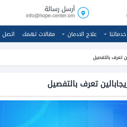
أرسل رسالة
info@hope-center.om
خدماتنا
علاج الادمان
مقالات تهمك
اتصل ب