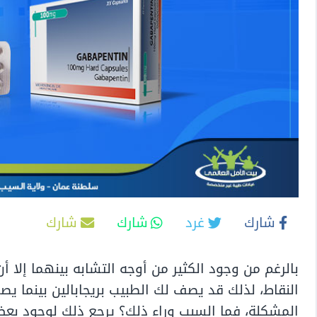
شارك
غرد
شارك
شارك
بالرغم من وجود الكثير من أوجه التشابه بينهما إلا أن
النقاط، لذلك قد يصف لك الطبيب بريجابالين بينما ي
المشكلة، فما السبب وراء ذلك؟ يرجع ذلك لوجود بع