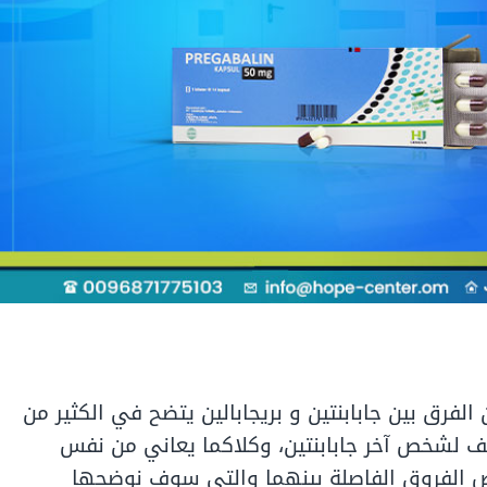
 الفرق بين جابابنتين و بريجابالين يتضح في الكثير من
صف لشخص آخر جابابنتين، وكلاكما يعاني من نفس
ض الفروق الفاصلة بينهما والتي سوف نوضحها