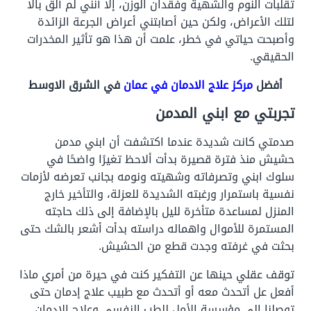
تقلبات النوم والشهية وفقدان الوزن، إلا أنني لم ألق بالًا
لتلك الأعراض، ولكن حين أصابتني أعراض الجرعة الزائدة
وأصبحت حياتي في خطر، علمت أن هذا هو تأثير المخدرات
الحقيقي.
أفضل
مركز علاج الادمان في عمان
في الشرق الاوسط
تجربتي مع ابني المدمن
صدمتي كانت شديدة عندما اكتشفت أن ابني مدمن
حشيش منذ فترة قصيرة بدأت ألاحظ تغيرًا واضحًا في
سلوك ابني وتصرفاته وشهيته ونومه بجانب تعرضه لأزمات
نفسية باستمرار ورغبته الشديدة للعزلة، والتأخير خارج
المنزل لمساعدة متأخرة لليل بالإضافة إلى ذلك حاجته
المستمرة للأموال واهماله دراسته بدأت أشعر بالشك حتى
بحثت في غرفته وجدت قطع من الحشيش.
توقف عقلي حينها عن التفكير كنت في حيرة من أمري ماذا
أفعل عل أتحدث معه أو أتحدث مع طبيب علاج إدمان حتى
توصلنا إلى مؤسسة الأمل للطب النفسي وعلاج الإدمان