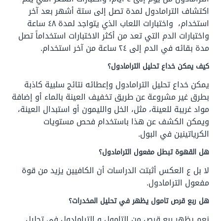
اكتشاف الترامادول لمدة تصل إلى ستة أشهر بعد آخر
استخدام، واختبارات اللعاب الذي يتواجد لمدة ٤٨ ساعة
واختبارات الدم التي تعد من أكثر الاختبارات استخداماً تصل
مدة بقائه في الدم إلى ٢٤ ساعة من آخر استخدام.
كيف يمكن خداع تحليل الترامادول؟
يمكن خداع تحليل الترامادول وإعطائه نتائج سلبية كاذبة
بطرق غير مشروعة عن طريق تخفيف العينة بالماء أو إضافة
مواد غريبة للعينة، مثل، الخل والليمون أو استبدال العينة،
ويمكن الكشف عن هذا باستخدام فحص مستويات
الكرياتينين في البول.
هل القهوة تبطل مفعول الترامادول؟
لا بل ع العكس أثبتت الدراسات أن الكافيين يزيد من قوة
مفعول الترامادول.
هل ربع قرص تامول يظهر في تحليل المخدرات؟
نعم يظهر ربع قرص من التامول و الترامادول في تحليل