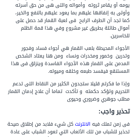
يومه أو يقامر ثروته وأمواله والتى هى من حق أسرته
وأولى به إنفاقها عليهم بما يعود عليهم بالنفع والخير،
كما تجد أن الطرف الرابح فى لعبة القمار قد حصل على
أموال طائلة بطريق غير مشروع وفي هذا قمة الظلم
للخاسرين.
الأجواء المحيطة بلعب القمار هي أجواء فساد وفجور
وتدرين وخمور ومخدرات ونساء ومن هنا يعتاد الشخص
المدمن على القمار هذه الأجواء الفاسدة وينزلق فى هذا
المستنقع فيفسد طبعه وخلقه وميوله.
وإذا ما فكرتم قليلا ستجدون الكثير من النقاط التى تدعم
التحريم وتؤكد حكمته و تأكدت تماما أن علاج إدمان القمار
مطلب جوهري وضروري وحيوى
تحذير واجب:
فى زمن تملك فيه
الانترنت
كل شيء فلابد من إطلاق صيحة
تحذير للشباب من تلك الألعاب التي تعود الشباب على عادة