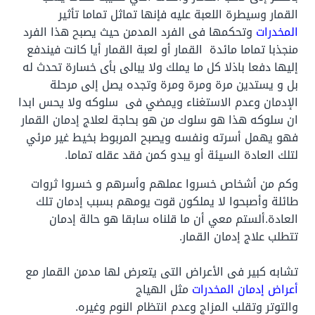
القمار وسيطرة اللعبة عليه فإنها تماثل تماما تأثير
المخدرات
وتحكمها فى الفرد المدمن حيث يصبح هذا الفرد
منجذبا تماما مائدة القمار أو لعبة القمار أيا كانت فيندفع
إليها دفعا باذلا كل ما يملك ولا يبالى بأى خسارة تحدث له
بل و يستدين مرة ومرة ومرة وتجده يصل إلى مرحلة
الإدمان وعدم الاستغناء ويمضي فى سلوكه ولا يحس ابدا
ان سلوكه هذا هو سلوك من هو بحاجة لعلاج إدمان القمار
فهو يهمل أسرته ونفسه ويصبح المربوط بخيط غير مرئي
لتلك العادة السيئة أو يبدو كمن فقد عقله تماما.
وكم من أشخاص خسروا عملهم وأسرهم و خسروا ثروات
طائلة وأصبحوا لا يملكون قوت يومهم بسبب إدمان تلك
العادة.
ألستم معي أن ما قلناه سابقا هو حالة إدمان
تتطلب علاج إدمان القمار.
تشابه كبير فى الأعراض التى يتعرض لها مدمن القمار مع
أعراض إدمان المخدرات
مثل الهياج
والتوتر وتقلب المزاج وعدم انتظام النوم وغيره.