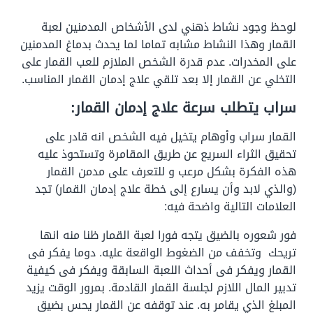
لوحظ وجود نشاط ذهني لدى الأشخاص المدمنين لعبة
القمار وهذا النشاط مشابه تماما لما يحدث بدماغ المدمنين
على المخدرات.
عدم قدرة الشخص الملازم للعب القمار على
التخلي عن القمار إلا بعد تلقي علاج إدمان القمار المناسب.
سراب يتطلب سرعة علاج إدمان القمار:
القمار سراب وأوهام يتخيل فيه الشخص انه قادر على
تحقيق الثراء السريع عن طريق المقامرة وتستحوذ عليه
هذه الفكرة بشكل مرعب و للتعرف على مدمن القمار
(والذي لابد وأن يسارع إلى خطة علاج إدمان القمار) تجد
العلامات التالية واضحة فيه:
فور شعوره بالضيق يتجه فورا لعبة القمار ظنا منه انها
تريحك وتخفف من الضغوط الواقعة عليه.
دوما يفكر فى
القمار ويفكر فى أحداث اللعبة السابقة ويفكر فى كيفية
تدبير المال اللازم لجلسة القمار القادمة.
بمرور الوقت يزيد
المبلغ الذي يقامر به.
عند توقفه عن القمار يحس بضيق