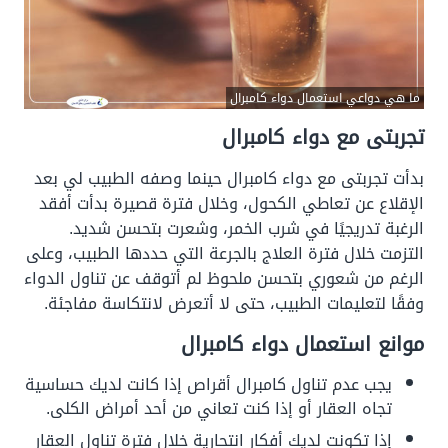
ما هي دواعي استعمال دواء كامبرال
تجربتى مع دواء كامبرال
بدأت تجربتى مع دواء كامبرال حينما وصفه الطبيب لي بعد
الإقلاع عن تعاطي الكحول، وخلال فترة قصيرة بدأت أفقد
الرغبة تدريجيًا في شرب الخمر، وشعرت بتحسن شديد.
التزمت خلال فترة العلاج بالجرعة التي حددها الطبيب، وعلى
الرغم من شعوري بتحسن ملحوظ لم أتوقف عن تناول الدواء
وفقًا لتعليمات الطبيب، حتى لا أتعرض لانتكاسة مفاجئة.
موانع استعمال دواء كامبرال
يجب عدم تناول كامبرال أقراص إذا كانت لديك حساسية
تجاه العقار أو إذا كنت تعاني من أحد أمراض الكلى.
إذا تكونت لديك أفكار انتحارية خلال فترة تناول العقار