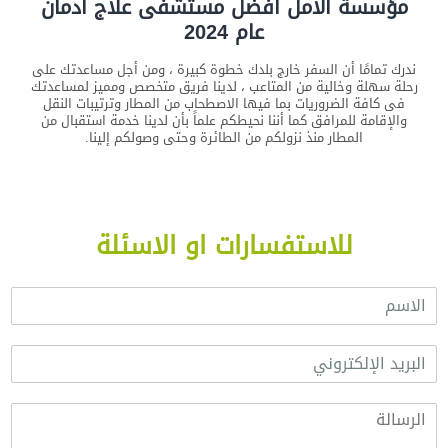
مؤسسة الامل أفضل مستشفى علاج ادمان
عام 2024
ندرك تمامًا أن السفر خارج بلدك خطوة كبيرة ، ومن أجل مساعدتك على
رحلة سهلة وخالية من المتاعب ، لدينا فريق متخصص ومميز لمساعدتك
فى كافة الضروريات بما فيها الاصطحاب من المطار وترتيبات النقل
والإقامة للمرافق كما أننا نحيطكم علماً بأن لدينا خدمة استقبال من
المطار منذ نزولكم من الطائرة وحتى وصولكم إلينا.
للاستفسارات او الاسئلة
ا
ل
ا
ا
س
ل
م
ب
*
ا
ر
ل
ي