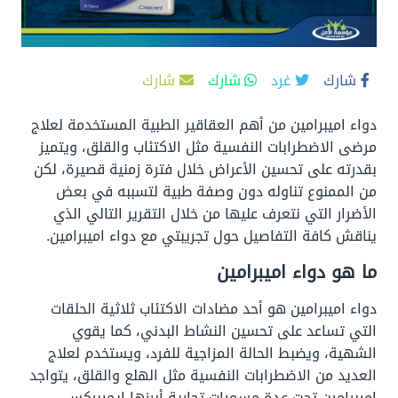
شارك
غرد
شارك
شارك
دواء اميبرامين من أهم العقاقير الطبية المستخدمة لعلاج
مرضى الاضطرابات النفسية مثل الاكتئاب والقلق، ويتميز
بقدرته على تحسين الأعراض خلال فترة زمنية قصيرة، لكن
من الممنوع تناوله دون وصفة طبية لتسببه في بعض
الأضرار التي نتعرف عليها من خلال التقرير التالي الذي
يناقش كافة التفاصيل حول تجريبتي مع دواء اميبرامين.
ما هو دواء اميبرامين
دواء اميبرامين هو أحد مضادات الاكتئاب ثلاثية الحلقات
التي تساعد على تحسين النشاط البدني، كما يقوي
الشهية، ويضبط الحالة المزاجية للفرد، ويستخدم لعلاج
العديد من الاضطرابات النفسية مثل الهلع والقلق، يتواجد
اميبرامين تحت عدة مسميات تجارية أبرزها إيميبركس