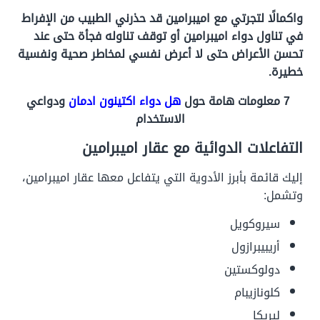
واكمالًا لتجرتي مع اميبرامين قد حذرني الطبيب من الإفراط
في تناول دواء اميبرامين أو توقف تناوله فجأة حتى عند
تحسن الأعراض حتى لا أعرض نفسي لمخاطر صحية ونفسية
خطيرة.
7 معلومات هامة حول
هل دواء اكتينون ادمان
ودواعي
الاستخدام
التفاعلات الدوائية مع عقار اميبرامين
إليك قائمة بأبرز الأدوية التي يتفاعل معها عقار اميبرامين،
وتشمل:
سيروكويل
أريبيبرازول
دولوكستين
كلونازيبام
ليريكا