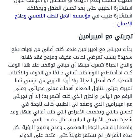
الطبيب لطفلك بعدم الزيادة أو النقصان أو التوقف بدون
استشارة الطبيب حتى بعد تحسن الطفل ويمكنكك
استشارة طبيب في
مؤسسة الامل للطب النفسي وعلاج
الادمان
.
تجربتي مع اميبرامين
بدأت تجربتي مع اميبرامين عندما كنت أعاني من نوبات هلع
شديدة بسبب تعرضي لحادث مخيف ومزعج فقد خلاله
والدي الحياة شعرت حينها أن حياتي توقفت عند هذا الوقت
كنت لا أستطيع النوم كنت أعاني دائمًا من الخوف والاكتئاب
الشديد كنت أفضل العزلة ولا أريد الخروج من غرفتي كما
تغيرت رغبتي لتناول الطعام أهملت عملي وحياتي، وعلى
الرغم من اليأس والحزن الذي كنت أشعر به؛ إلا أن تجربتي
مع اميبرامين الذي وصفه لي الطبيب كانت ناجحة في
تحسن حالتي وتخفيف الأعراض التي كنت أعاني منها، وقد
شعرت ببعض الأعراض الجانبية، مثل جفاف الفم،
واضطرابات في الجهاز الهضمي، وعدم وضوح الرؤية لكن
هذه الأعراض لم تستمر طويلاً حتى اعتدت على الدواء.