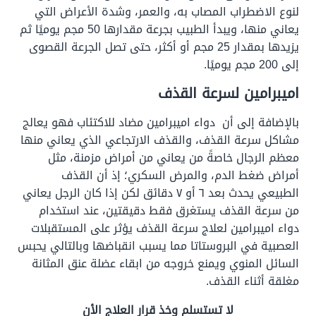
لنوع الاضطراب المصاب به، والعمر، وشدة الأعراض التي
يعاني منها، ويبدأ الطبيب بجرعة مقدارها 50 مجم يوميًا ثم
يزيدها بمقدار 25 مجم أو أكثر، حتى تصل الجرعة القصوى
إلى 200 مجم يوميًا.
اميبرامين لسرعة القذف
بالإضافة إلى أن دواء اميبرامين مضاد للاكتئاب فهو يعالج
مشاكل سرعة القذف، والقذف الارتجاعي الذي يعاني منها
معظم الرجال خاصةً من يعاني من أمراض مزمنة، مثل
أمراض ضغط الدم، والمرض السكري؛ إذ أن القذف
الطبيعي يحدث بعد ٦ أو ٧ دقائق لكن إذا كان الرجل يعاني
من سرعة القذف يستغرق فقط دقيقتين، عند استخدام
دواء اميبرامين لعلاج سرعة القذف يؤثر على المستقبلات
العصبية في البروستاتا مما يسبب انقباضها وبالتالي يحبس
السائل المنوي ويمنع خروجه من ابقاء عضلة عنق المثانة
مغلقة أثناء القذف.
لا تستسلم وخذ قرار العلاج الأن