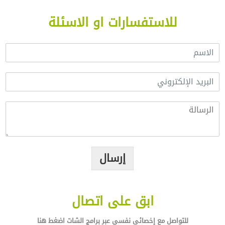
للاستفسارات او الاسئلة
ا
ل
ا
ا
س
ل
م
ب
*
ا
ر
ل
ي
ر
د
س
ا
ا
ل
ل
إرسال
إ
ة
ل
*
ك
ت
ر
ابق على اتصال
و
ن
للتواصل مع إخصائى نفسي عبر برامج الشات اضغط هنا