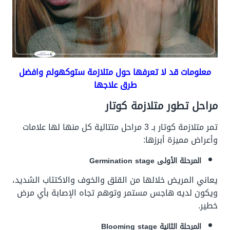
معلومات قد لا تعرفها حول متلازمة ستوكهولم وافضل
طرق علاجها
مراحل تطور متلازمة كوتار
تمر متلازمة كوتار بـ 3 مراحل متتالية كل منها لها علامات
وأعراض مميزة أبرزها:
المرحلة الأولى Germination stage
يعاني المريض خلالها من القلق والخوف والاكتئاب الشديد،
ويكون لديه هاجس مستمر وتوهم تجاه الإصابة بأي مرض
خطير.
المرحلة الثانية Blooming stage