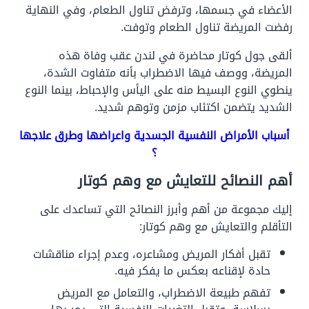
الأعضاء في جسمها، وترفض تناول الطعام، وفي النهاية
رفضت المريضة تناول الطعام وتوفت.
ألقى جول كوتار محاضرة في لندن عقب وفاة هذه
المريضة، ووصف فيها الاضطراب بأنه متفاوت الشدة،
ينطوي النوع البسيط منه على اليأس والإحباط، بينما النوع
الشديد يتضمن اكتئاب مزمن وتوهم شديد.
أسباب الأمراض النفسية الجسدية واعراضها وطرق علاجها
؟
أهم النصائح للتعايش مع وهم كوتار
إليك مجموعة من أهم وأبرز النصائح التي تساعدك على
التأقلم والتعايش مع وهم كوتار:
تقبل أفكار المريض ومشاعره، وعدم إجراء مناقشات
حادة لإقناعه بعكس ما يفكر فيه.
تفهم طبيعة الاضطراب، والتعامل مع المريض