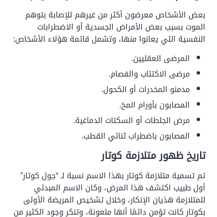
بعض الأشخاص معرضون أكثر من غيرهم للإصابة بتوهم
الموت بسبب بعض الأمراض الجسدية أو الاضطرابات
النفسية التي يعانوا منها، وتشمل قائمة هؤلاء الأشخاص:
المرضى العقليين.
مرضى الاكتئاب والفصام.
مدمنو المخدرات أو الكحول.
المصابون بأورام المخ.
مرض الجلطات أو السكتات الدماغية.
المصابون باضطراب ثنائي القطب.
تاريخ ظهور متلازمة كوتار
تم تسمية متلازمة كوتار بهذا الاسم نسبة لـ “جول كوتار”
أول طبيب اكتشف هذا المرض، وكان الاسم المبدئي
للمتلازمة هذيان الإنكار، وخلال تشخيص المريضة الأولى
بكوتار كانت تؤمن دائمًا أنها ملعونة، وتنكر وجود الكثير من