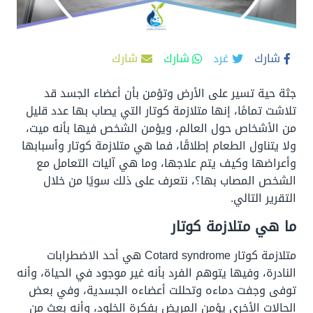
شارك
غرد
شارك
شارك
جثة حية تسير على الأرض وتؤمن بأن أعضاء الجسد قد
تلاشت تمامًا، إنها متلازمة كوتار التي يصاب بها عدد قليل
من الأشخاص حول العالم، ويؤمن الشخص فيها بأنه ميت،
ولا يتناول الطعام إطلاقًا، فما هي متلازمة كوتار وأسبابها
وأعراضها وكيف يتم علاجها، وما هي آليات التعامل مع
الشخص المصاب بها؟، نتعرف على ذلك سويًا من خلال
التقرير التالي.
ما هي متلازمة كوتار
متلازمة كوتار Cotard syndrome هي أحد الاضطرابات
النادرة، وفيها يتوهم الفرد بأنه غير موجود في الحياة، وأنه
توفى وجفت دماءه وتحللت أعضاءه الجسدية، وفي بعض
الحالات الأخرى يؤمن المريض بفكرة الخلود، وأنه بعث من