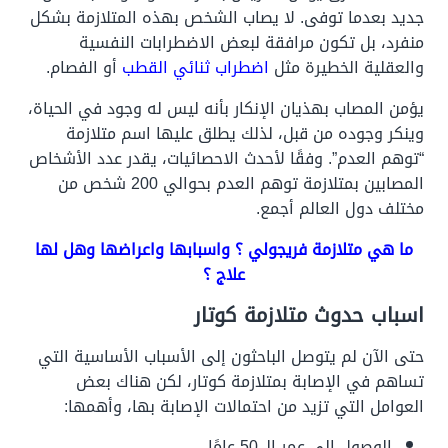
جديد بعدما توفى. لا يصاب الشخص بهذه المتلازمة بشكل
منفرد، بل تكون مرافقة لبعض الاضطرابات النفسية
والعقلية الخطيرة مثل
اضطراب ثنائي القطب
أو الفصام.
يؤمن المصاب بهذيان الإنكار بأنه ليس له وجود في الحياة،
وينكر وجوده من قبل، لذلك يطلق عليها اسم متلازمة
“توهم العدم”. وفقًا لأحدث الاحصائيات، يقدر عدد الأشخاص
المصابين بمتلازمة توهم العدم بحوالي 200 شخص من
مختلف دول العالم أجمع.
ما هي متلازمة فريجولي ؟ واسبابها واعراضها وهل لها
علاج ؟
اسباب حدوث متلازمة كوتار
حتى الآن لم يتوصل الباحثون إلى الأسباب الأساسية التي
تساهم في الإصابة بمتلازمة كوتار، لكن هناك بعض
العوامل التي تزيد من احتمالات الإصابة بها، وأهمها:
الوصول إلى عمر الـ 50 عامًا.