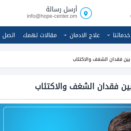
أرسل رسالة
info@hope-center.om
خدماتنا
علاج الادمان
مقالات تهمك
اتصل ب