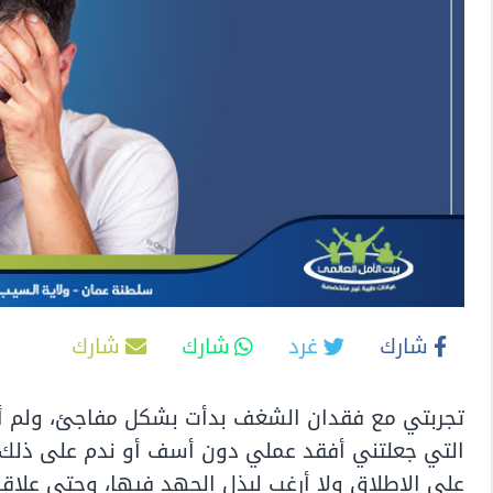
شارك
غرد
شارك
شارك
تجربتي مع فقدان الشغف بدأت بشكل مفاجئ، ولم أتم
التي جعلتني أفقد عملي دون أسف أو ندم على ذلك،
على الإطلاق ولا أرغب لبذل الجهد فيها، وحتى علاق