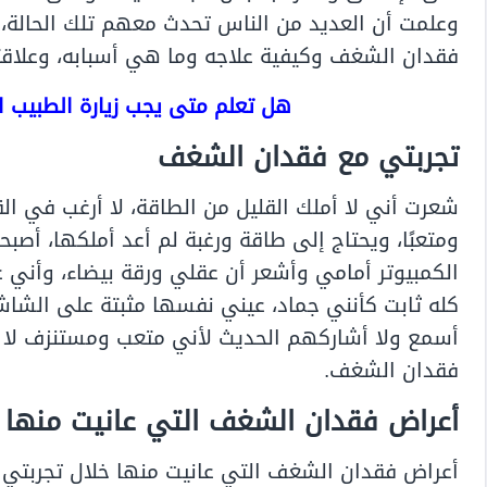
وعلمت أن العديد من الناس تحدث معهم تلك الحالة،
فقدان الشغف وكيفية علاجه وما هي أسبابه، وعلاقته
هل تعلم متى يجب زيارة الطبيب ا
تجربتي مع فقدان الشغف
شعرت أني لا أملك القليل من الطاقة، لا أرغب في ال
ومتعبًا، ويحتاج إلى طاقة ورغبة لم أعد أملكها، أصب
الكمبيوتر أمامي وأشعر أن عقلي ورقة بيضاء، وأني غ
كله ثابت كأنني جماد، عيني نفسها مثبتة على الشاشة 
أسمع ولا أشاركهم الحديث لأني متعب ومستنزف لا ط
فقدان الشغف.
أعراض فقدان الشغف التي عانيت منها 
أعراض فقدان الشغف التي عانيت منها خلال تجربتي 