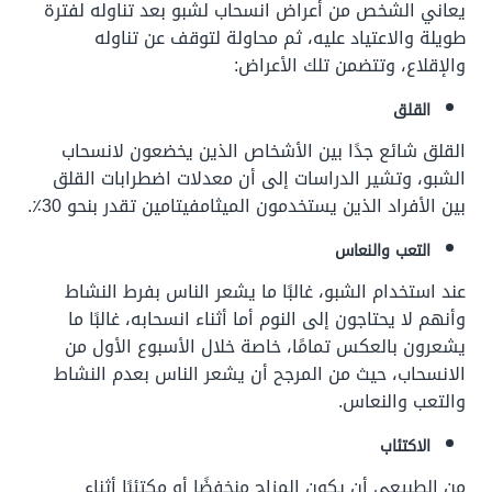
يعاني الشخص من أعراض انسحاب لشبو بعد تناوله لفترة
طويلة والاعتياد عليه، ثم محاولة لتوقف عن تناوله
والإقلاع، وتتضمن تلك الأعراض:
القلق
القلق شائع جدًا بين الأشخاص الذين يخضعون لانسحاب
الشبو، وتشير الدراسات إلى أن معدلات اضطرابات القلق
بين الأفراد الذين يستخدمون الميثامفيتامين تقدر بنحو 30٪.
التعب والنعاس
عند استخدام الشبو، غالبًا ما يشعر الناس بفرط النشاط
وأنهم لا يحتاجون إلى النوم أما أثناء انسحابه، غالبًا ما
يشعرون بالعكس تمامًا، خاصة خلال الأسبوع الأول من
الانسحاب، حيث من المرجح أن يشعر الناس بعدم النشاط
والتعب والنعاس.
الاكتئاب
من الطبيعي أن يكون المزاج منخفضًا أو مكتئبًا أثناء