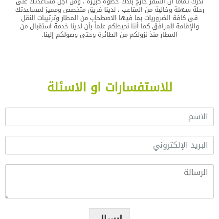
ندرك تمامًا أن السفر خارج بلدك خطوة كبيرة ، ومن أجل مساعدتك على
رحلة سهلة وخالية من المتاعب ، لدينا فريق متخصص ومميز لمساعدتك
فى كافة الضروريات بما فيها الاصطحاب من المطار وترتيبات النقل
والإقامة للمرافق كما أننا نحيطكم علماً بأن لدينا خدمة استقبال من
المطار منذ نزولكم من الطائرة وحتى وصولكم إلينا.
للاستفسارات او الاسئلة
ا
ل
ا
ا
س
ل
م
ب
*
ا
ر
ل
ي
ر
د
س
ا
ا
ل
ل
إ