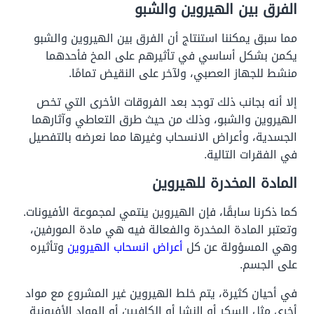
الفرق بين الهيروين والشبو
مما سبق يمكننا استنتاج أن الفرق بين الهيروين والشبو
يكمن بشكل أساسي في تأثيرهم على المخ فأحدهما
منشط للجهاز العصبي، ولآخر على النقيض تمامًا.
إلا أنه بجانب ذلك توجد بعد الفروقات الأخرى التي تخص
الهيروين والشبو، وذلك من حيث طرق التعاطي وآثارهما
الجسدية، وأعراض الانسحاب وغيرها مما نعرضه بالتفصيل
في الفقرات التالية.
المادة المخدرة للهيروين
كما ذكرنا سابقًا، فإن الهيروين ينتمي لمجموعة الأفيونات.
وتعتبر المادة المخدرة والفعالة فيه هي مادة المورفين،
وهي المسؤولة عن كل
أعراض انسحاب الهيروين
وتأثيره
على الجسم.
في أحيان كثيرة، يتم خلط الهيروين غير المشروع مع مواد
أخرى مثل السكر أو النشا أو الكافيين أو المواد الأفيونية