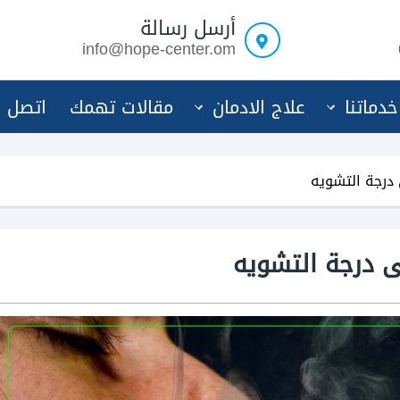
أرسل رسالة
info@hope-center.om
خدماتنا
علاج الادمان
مقالات تهمك
اتصل ب
درجة التشويه
 درجة التشويه