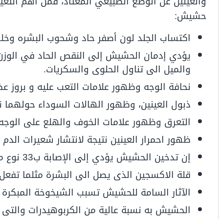
والعينين عن الوضع الطبيعي المعتاد، فمن أهم التغي
حشيش:
اكتساب الجلد لون أصفر حاد وشحوب البشره وخلو
يؤدي إدمان الحشيش إلى النقص الحاد في الوزن 
والميل الى تناول الحلوى والسكريات.
نحافة الوجه وظهور علامات التعب عليه و بروز ع
ذبول العينين، وظهور الهالات السوداء حولهما نت
التعرق وظهور علامات الخوف والهلع على الوجه 
ظهور احمرار العينين نتيجة لانتشار شعيرات الدم ا
إن تدخين الحشيش يؤدي إلى الإصابة ب33 نوع من أنواع السرطانات المختلفة التى تدمر خلايا الجلد.
قلة الاكسجين الذى يصل الى البشرة مثلما تفعل 
الآثار السامة للحشيش تسبب الشيخوخة المبكرة ل
الحشيش به نسبة عالية من الكربوهيدرات والتى تد