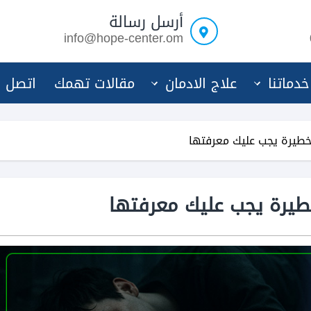
أرسل رسالة
info@hope-center.om
خدماتنا
علاج الادمان
مقالات تهمك
اتصل ب