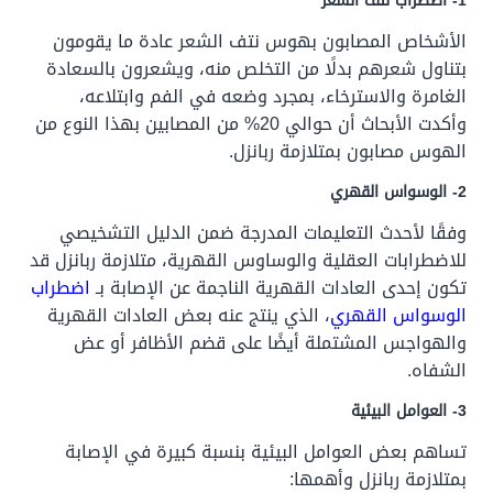
1- اضطراب نتف الشعر
الأشخاص المصابون بهوس نتف الشعر عادة ما يقومون
بتناول شعرهم بدلًا من التخلص منه، ويشعرون بالسعادة
الغامرة والاسترخاء، بمجرد وضعه في الفم وابتلاعه،
وأكدت الأبحاث أن حوالي 20% من المصابين بهذا النوع من
الهوس مصابون بمتلازمة ربانزل.
2- الوسواس القهري
وفقًا لأحدث التعليمات المدرجة ضمن الدليل التشخيصي
للاضطرابات العقلية والوساوس القهرية، متلازمة ربانزل قد
تكون إحدى العادات القهرية الناجمة عن الإصابة بـ
اضطراب
الوسواس القهري
، الذي ينتج عنه بعض العادات القهرية
والهواجس المشتملة أيضًا على قضم الأظافر أو عض
الشفاه.
3- العوامل البيئية
تساهم بعض العوامل البيئية بنسبة كبيرة في الإصابة
بمتلازمة ربانزل وأهمها: