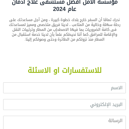
مؤسسة الامل أفضل مستشفى علاج ادمان
عام 2024
ندرك تمامًا أن السفر خارج بلدك خطوة كبيرة ، ومن أجل مساعدتك على
رحلة سهلة وخالية من المتاعب ، لدينا فريق متخصص ومميز لمساعدتك
فى كافة الضروريات بما فيها الاصطحاب من المطار وترتيبات النقل
والإقامة للمرافق كما أننا نحيطكم علماً بأن لدينا خدمة استقبال من
المطار منذ نزولكم من الطائرة وحتى وصولكم إلينا.
للاستفسارات او الاسئلة
ا
ل
ا
ا
س
ل
م
ب
*
ا
ر
ل
ي