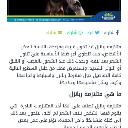
شارك
غرد
شارك
شارك
متلازمة ربانزل قد تكون غريبة ومزعجة بالنسبة لبعض
الأشخاص، حيث تنطوي أعراضها الأساسية على تناول
الشعر بعد نتفه، ويحدث ذلك عند الشعور بالغضب أو القلق
أو التوتر الشديد، ونستعرض معك من خلال السطور التالية
كافة التفاصيل حول متلازمة ربانزل واسبابها واعراضها
وكيف يمكن تشخيصها وعلاجها.
ما هي متلازمة ربانزل
متلازمة ربانزل تصنف على أنها أحد المتلازمات النادرة التي
يقوم فيها الشخص بنتف الشعر ثم أكله، ليتحول بعد ذلك
إلى كتلة متشابكة داخل المعدة، تؤثر على عمل بعض
أعضاء وأجهزة الجسم الحيوية.