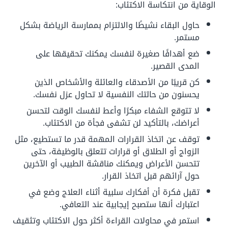
الوقاية من انتكاسة الاكتئاب:
حاول البقاء نشيطًا والالتزام بممارسة الرياضة بشكل
مستمر.
ضع أهدافًا صغيرة لنفسك يمكنك تحقيقها على
المدى القصير.
كن قريبًا من الأصدقاء والعائلة والأشخاص الذين
يحسنون من حالتك النفسية لا تحاول عزل نفسك.
لا تتوقع الشفاء مبكرًا وأعط لنفسك الوقت لتحسن
أعراضك، بالتأكيد لن تشفى فجأة من الاكتئاب.
توقف عن اتخاذ القرارات المهمة قدر ما تستطيع، مثل
الزواج أو الطلاق أو قرارات تتعلق بالوظيفة، حتى
تتحسن الأعراض ويمكنك مناقشة الطبيب أو الآخرين
حول آرائهم قبل اتخاذ القرار.
تقبل فكرة أن أفكارك سلبية أثناء العلاج وضع في
اعتبارك أنها ستصبح إيجابية عند التعافي.
استمر في محاولات القراءة أكثر حول الاكتئاب وتثقيف