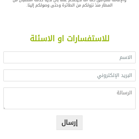
المطار منذ نزولكم من الطائرة وحتى وصولكم إلينا.
للاستفسارات او الاسئلة
ا
ل
ا
ا
س
ل
م
ب
*
ا
ر
ل
ي
ر
د
س
ا
ا
ل
ل
إرسال
إ
ة
ل
*
ك