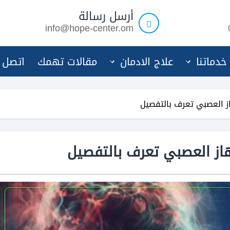
أرسل رسالة
info@hope-center.om
خدماتنا
علاج الادمان
مقالات تهمك
اتصل ب