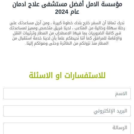
مؤسسة الامل أفضل مستشفى علاج ادمان
عام 2024
ندرك تمامًا أن السفر خارج بلدك خطوة كبيرة ، ومن أجل مساعدتك على
رحلة سهلة وخالية من المتاعب ، لدينا فريق متخصص ومميز لمساعدتك
فى كافة الضروريات بما فيها الاصطحاب من المطار وترتيبات النقل
والإقامة للمرافق كما أننا نحيطكم علماً بأن لدينا خدمة استقبال من
المطار منذ نزولكم من الطائرة وحتى وصولكم إلينا.
للاستفسارات او الاسئلة
ا
ل
ا
ا
س
ل
م
ب
*
ا
ر
ل
ي