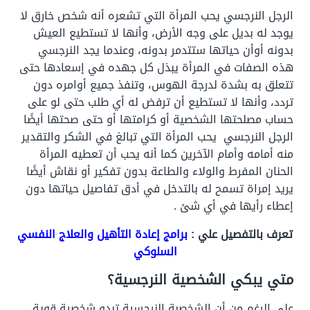
الرجل النرجسي يحب المرأة التي تشعره أنه شخص خارق لا
يوجد له بديل على وجه الأرض، وأنها لا تستطيع العيش
بدونه أوأن حياتها ستتدمر بدونه، وعندما يجد النرجسي
هذه الصفات في المرأة يبذل كل جهده في إسعادها حتى
تتعلق به بشدة لدرجة الهوس، وتنفذ جميع أوامره دون
تردد، وأنها لا تستطيع أن ترفض له أي طلب حتى لو على
حساب مصلحتها الشخصية أو كرامتها أو حتى صحتها أيضًا
الرجل النرجسي يحب المرأة التي تبالغ في الشكر والتقدير
منه أمامه وأمام الآخرين كما أنه يحب أن تعطيه المرأة
الحنان المفرط والولاء والطاعة بدون تفكير أو نقاش أيضًا
يريد إمراة تسمح له بالتدخل في أدق تفاصيل حياتها دون
إعطاء رأيها في أي شئ .
تعرف بالتفصيل علي :
برامج إعادة التأهيل والعلاج النفسي
السلوكي
متي يبكي الشخصية النرجسية؟
على الرغم من أن الشخصىة النرجسية تبدو شخصية قوية