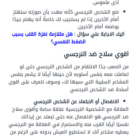
أذى ملموس.
ضع الشخص النرجسي كأنه مهدد بأن صورته ستهتز
أمام الآخرين إذا لم يستجيب لك خاصةً أنه يهتم جيدًا
بوضعه أمام الآخرين.
اليك الاجابة علي سؤال :
هل متلازمة نغزة القلب بسبب
الضغط النفسي؟
اقوي سلاح ضد النرجسي
من الصعب جدًا الانتقام من الشخص النرجسي حتى لو
تعاملت معه بنفس أسلوبه لأن حينها أيضًا لا يشعر بنفس
المشاعر السلبية التي سببها لك، وسوف نتعرف على اقوى
أسلحة ضد الشخص النرجسي
الانفصال أو الابتعاد عن الشخص النرجسي
العلاقة مع الشخصية النرجسية علاقة سامة وأقوى سلاح
ضد النرجسي هو الانفصال عنه حتى تبعتد عن إيذائك
نفسيًا أيضًا القرب منه والاستمرار في العلاقة مع النرجسي
يعطيه مشاعر أنك لا تستطيع العيش بدونه على الرغم من