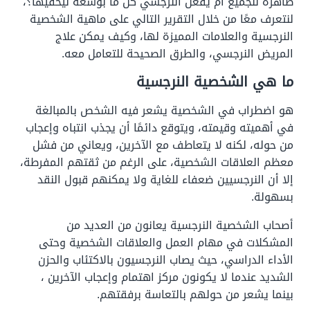
ظاهرة للجميع أم يفعل النرجسي كل ما بوسعه ليخفيها؟،
لنتعرف معًا من خلال التقرير التالي على ماهية الشخصية
النرجسية والعلامات المميزة لها، وكيف يمكن علاج
المريض النرجسي، والطرق الصحيحة للتعامل معه.
ما هي الشخصية النرجسية
هو اضطراب في الشخصية يشعر فيه الشخص بالمبالغة
في أهميته وقيمته، ويتوقع دائمًا أن يجذب انتباه وإعجاب
من حوله، لكنه لا يتعاطف مع الآخرين، ويعاني من فشل
معظم العلاقات الشخصية، على الرغم من ثقتهم المفرطة،
إلا أن النرجسيين ضعفاء للغاية ولا يمكنهم قبول النقد
بسهولة.
أصحاب الشخصية النرجسية يعانون من العديد من
المشكلات في مهام العمل والعلاقات الشخصية وحتى
الأداء الدراسي، حيث يصاب النرجسيون بالاكتئاب والحزن
الشديد عندما لا يكونون مركز اهتمام وإعجاب الآخرين ،
بينما يشعر من حولهم بالتعاسة برفقتهم.