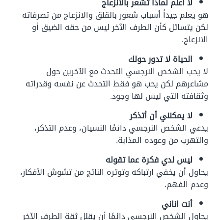
لا أعلم لماذا تشعر بالانزعاج
هو يعلم جيداً أسباب شعور بالقلق والانزعاج من تصرفاته
لكن يتسائل كأن الطرف الآخر ليس من حقه الضيق أو
الانزعاج.
الحياة لا تدور حولك
لا يحب الشخص النرجسي التحدث مع الآخرين حول
مشاعرهم لكن يحب هو فقط التحدث عن نفسه وقدراته
وثقافته التي ليس لها وجود.
لا يمكنني أن أتذكر
يدعي الشخص النرجسي دائمًا النسيان، وعدم التذكر،
والتهرب من وعوده المذابة.
ليس لدي فكرة عما تقوله
يحاول أن يخفي ارتباكه وتوتره الناتج من تشوش الأفكار،
وعدم الفهم.
أنت اناني
يحاول الشخص النرجسي دائمًا أن يقلل ثقة الطرف الآخر