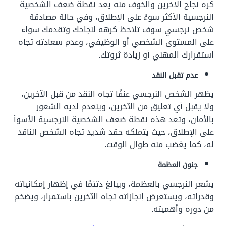
كره نجاح الاخرين والخوف منه يعد نقطة ضعف الشخصية
النرجسية الأكثر سوءً على الإطلاق، وفي حالة مصادقة
شخص نرجسي سوف تلاحظ كرهه لنجاحك وتقدمك سواء
على المستوى الشخصي أو الوظيفي، وعدم سعادته تجاه
استقرارك المهني أو زيادة ثروتك.
عدم تقبل النقد
يظهر الشخص النرجسي عنفًا تجاه النقد من قبل الآخرين،
ولا يقبل أي تعليق من الآخرين، وينعدم لديه الشعور
بالأمان، وتعد هذه نقطة ضعف الشخصية النرجسية الأسوأ
على الإطلاق، حيث يتملكه حقد شديد تجاه الشخص الناقد
له، كما يغضب منه طوال الوقت.
جنون العظمة
يشعر النرجسي بالعظمة، ويبالغ دتئمًا في إظهار إمكانياته
وقدراته، ويستعرض إنجازاته تجاه الآخرين باستمرار، ويضخم
من دوره وأهميته.